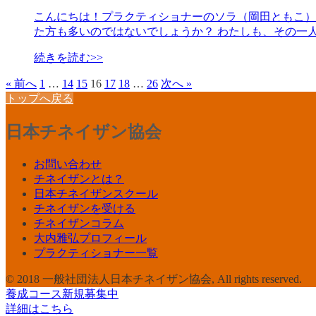
こんにちは！プラクティショナーのソラ（岡田ともこ）で
た方も多いのではないでしょうか？ わたしも、その一
続きを読む>>
« 前へ
1
…
14
15
16
17
18
…
26
次へ »
トップへ戻る
日本チネイザン協会
お問い合わせ
チネイザンとは？
日本チネイザンスクール
チネイザンを受ける
チネイザンコラム
大内雅弘プロフィール
プラクティショナー一覧
© 2018 一般社団法人日本チネイザン協会, All rights reserved.
養成コース新規募集中
詳細はこちら