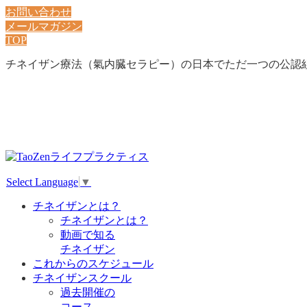
お問い合わせ
メールマガジン
TOP
チネイザン療法（氣内臓セラピー）の日本でただ一つの公認
Select Language
▼
チネイザンとは？
チネイザンとは？
動画で知る
チネイザン
これからのスケジュール
チネイザンスクール
過去開催の
コース