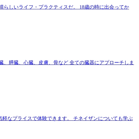
晴らしいライフ・プラクティスだ。 18歳の時に出会ってか
肝臓、膵臓、心臓、皮膚、骨など 全ての臓器にアプローチしま
気軽なプライスで体験できます。 チネイザンについても学ぶ