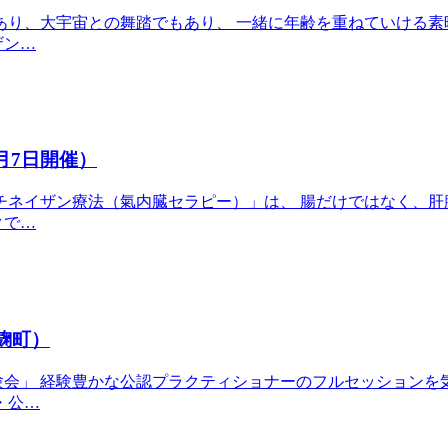
あり、大宇宙との舞踏でもあり、 一緒に年齢を重ねていける素
ザン…
月7日開催）
「チネイザン療法（氣内臓セラピー）」は、 腸だけではなく、
クで…
麹町）
験会」 経験豊かな公認プラクティショナーのフルセッションを
・公…