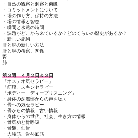
・自己の観察と洞察と俯瞰
・コミットメントについて
・場の作り方、保持の方法
・場の情報と智恵
・瞬間と永遠の時間
・課題がどこから来ているか？どのくらいの歴史があるか？
・新しい施術
肝と脾の新しい方法
肝と脾の考察、関係
腎
肺
第３週 ４月２日＆３日
「オステオ気セラピー」
「筋膜、スキンセラピー」
「ボディー・ディープリスニング」
・身体の深層部からの声を聴く
・骨への気セラピー
・骨からの情報、古い情報
・身体からの世代、社会、生き方の情報
・骨気功と骨呼吸
・骨盤、仙骨
・大腰筋、骨盤底筋