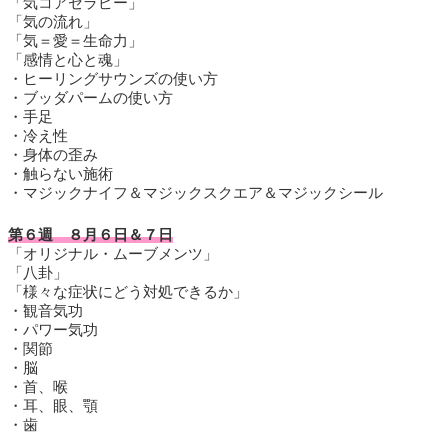
「気コアセラピー」
「気の流れ」
「気＝愛＝生命力」
「感情と心と魂」
・ヒーリングサウンズの使い方
・ブッダパームの使い方
・手足
・冷え性
・身体の歪み
・触らない施術
・マジックナイフ＆マジックスクエア＆マジックシール
第６週 ８月６日＆７日
「オリジナル・ムーブメンツ」
「八卦」
「様々な症状にどう対処できるか」
・観音気功
・パワー気功
・関節
・脳
・首、喉
・耳、眼、顎
・歯