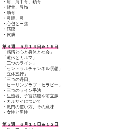
・肩、肩甲骨、鎖骨
・背骨、脊髄
・肋骨
・鼻腔、鼻
・心包と三焦
・筋膜
・皮膚
第４週 ５月１４日＆１５日
「感情と心と身体と社会」
「遺伝とカルマ」
「三つのライン」
「セントラルチャンネル瞑想」
「立体五行」
「三つの丹田」
「ヒーリングラブ・セラピー」
・三つのライン手法
・生殖器、子宮筋腫や前立腺
・カルサイについて
・風門の使い方、その意味
・女性と男性
第５週 ６月１１日＆１２日