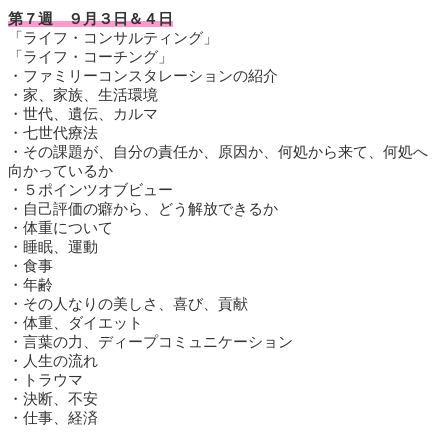
第７週 ９月３日＆４日
「ライフ・コンサルティング」
「ライフ・コーチング」
・ファミリーコンスタレーションの紹介
・家、家族、生活環境
・世代、遺伝、カルマ
・七世代療法
・その課題が、自分の責任か、原因か、何処から来て、何処へ
向かっているか
・５ポインツオブビュー
・自己評価の癖から、どう解放できるか
・体重について
・睡眠、運動
・食事
・年齢
・その人なりの美しさ、喜び、貢献
・体重、ダイエット
・言葉の力、ディープコミュニケーション
・人生の流れ
・トラウマ
・決断、不安
・仕事、経済