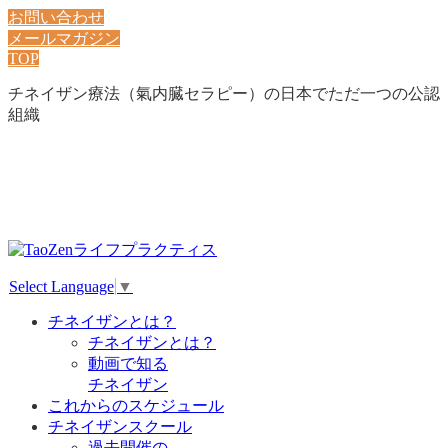
お問い合わせ
メールマガジン
TOP
チネイザン療法（氣内臓セラピー）の日本でただ一つの公認
組織
Select Language
▼
チネイザンとは？
チネイザンとは？
動画で知る
チネイザン
これからのスケジュール
チネイザンスクール
過去開催の