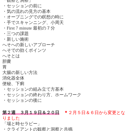
「観察と洞察」
・セッションの前に
・気の流れの見方の基本
・オープニングでの瞑想の時に
・手でスキャンニング、小周天
・First 7 minute 最初の７分
・三つの課題
・新しい施術
へそへの新しいアプローチ
へそでの効くポインツ
へそとは
胆嚢
胃
大腸の新しい方法
消化器全体
便秘、下痢
・セッションの組み立て方基本
・セッションの終わり方、ホームワーク
・セッションの後に
第２週 ３月１９日＆２０日
＊
２月５日＆６日から変更とな
りました
「場と時セラピー」
・クライアントの観察と洞察と共鳴