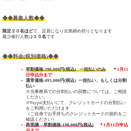
◆◆募集人数◆◆
限定２０名ほど
で、定員になり次第締め切りとなります
最少催行人数は
１０名
です
◆◆料金(税別価格)◆◆
早割価格:
396,000
円(税込) 一括払いのみ
＊1月11
日申込分まで
通常価格:495,000円(税込) 一括払い、もしくは分割
払い
※当事務局での分割払いの回数については、ご相談
ください。
※Paypal支払いにて、クレジットカードの分割払い
をご利用いただけます
（ご自身でお手持ちのクレジットカードの規約をご
確認ください）
再受講 早割価格:198,000円(税込)
＊1月11日申込
分まで