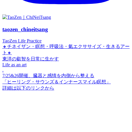
taozen_chineitsang
TaoZen Life Practice
🔸チネイザン・瞑想・呼吸法・氣エクササイズ・生きるアー
ト🔸
東洋の叡智を日常に生かす
Life as an art
.
7/25&26開催、臓器と感情を内側から整える
「ヒーリング・サウンズ＆インナースマイル瞑想」
詳細は以下のリンクから