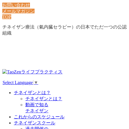
お問い合わせ
メールマガジン
TOP
チネイザン療法（氣内臓セラピー）の日本でただ一つの公認
組織
Select Language
▼
チネイザンとは？
チネイザンとは？
動画で知る
チネイザン
これからのスケジュール
チネイザンスクール
過去開催の