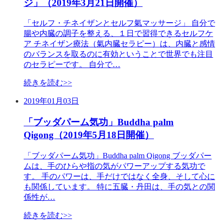
ジ」（2019年3月21日開催）
「セルフ・チネイザンとセルフ氣マッサージ」 自分で
腸や内臓の調子を整える、１日で習得できるセルフケ
ア チネイザン療法（氣内臓セラピー）は、内臓と感情
のバランスを取るのに有効ということで世界でも注目
のセラピーです。 自分で…
続きを読む>>
2019年01月03日
「ブッダパーム気功」Buddha palm
Qigong（2019年5月18日開催）
「ブッダパーム気功」Buddha palm Qigong ブッダパー
ムは、手のひらや指の気がパワーアップする気功で
す。 手のパワーは、手だけではなく全身、そして心に
も関係しています。 特に五臓・丹田は、手の気との関
係性が…
続きを読む>>