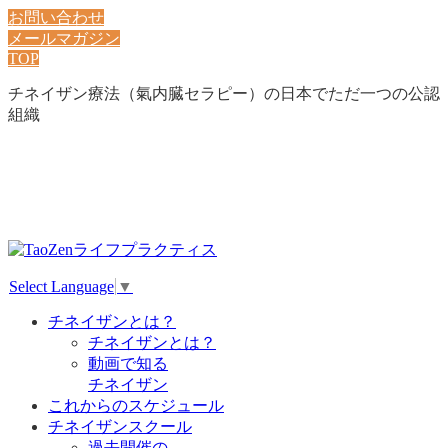
お問い合わせ
メールマガジン
TOP
チネイザン療法（氣内臓セラピー）の日本でただ一つの公認
組織
Select Language
▼
チネイザンとは？
チネイザンとは？
動画で知る
チネイザン
これからのスケジュール
チネイザンスクール
過去開催の