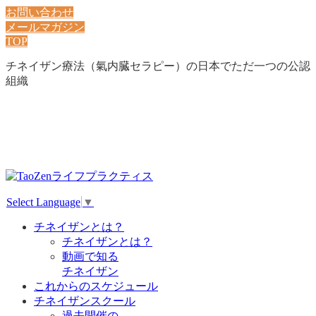
お問い合わせ
メールマガジン
TOP
チネイザン療法（氣内臓セラピー）の日本でただ一つの公認
組織
Select Language
▼
チネイザンとは？
チネイザンとは？
動画で知る
チネイザン
これからのスケジュール
チネイザンスクール
過去開催の