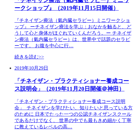
『チネイザン療法（氣内臓セラピー）ミニワ
ークショップ』（2019年11月15日開催）
『チネイザン療法（氣内臓セラピー）ミニワークショ
ップ』 ーチネイザン療法を学ぶ：おなかを触ると、ど
うして心と身体がほぐれていくんだろう。ー チネイザ
ン療法（氣内臓セラピー）は、世界中で話題のセラピ
ーです。 お腹を中心に行…
続きを読む>>
2019年10月29日
「チネイザン・プラクティショナー養成コー
ス説明会」（2019年11月20日開催＠神田）
「チネイザン・プラクティショナー養成コース説明
会」 チネイザンを学びたい、知りたいと思っている方
のために 日本でたった一つの公認チネイザンスクール
であるだけでなく、 世界の中でも最もきめ細かく丁寧
に教えているレベルの高…