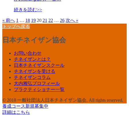
続きを読む>>
« 前へ
1
…
18
19
20
21
22
…
26
次へ »
トップへ戻る
日本チネイザン協会
お問い合わせ
チネイザンとは？
日本チネイザンスクール
チネイザンを受ける
チネイザンコラム
大内雅弘プロフィール
プラクティショナー一覧
© 2018 一般社団法人日本チネイザン協会, All rights reserved.
養成コース新規募集中
詳細はこちら