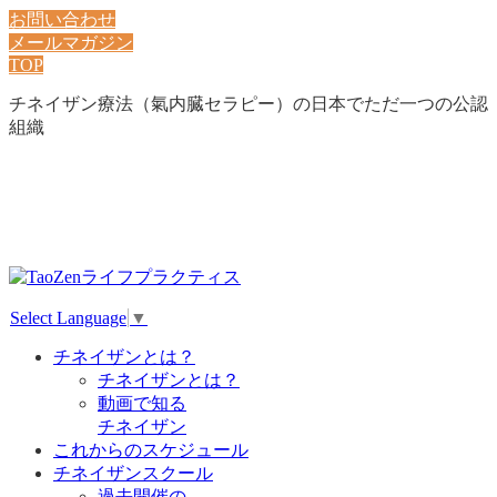
お問い合わせ
メールマガジン
TOP
チネイザン療法（氣内臓セラピー）の日本でただ一つの公認
組織
Select Language
▼
チネイザンとは？
チネイザンとは？
動画で知る
チネイザン
これからのスケジュール
チネイザンスクール
過去開催の