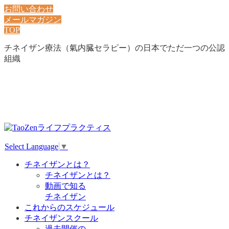
お問い合わせ
メールマガジン
TOP
チネイザン療法（氣内臓セラピー）の日本でただ一つの公認
組織
Select Language
▼
チネイザンとは？
チネイザンとは？
動画で知る
チネイザン
これからのスケジュール
チネイザンスクール
過去開催の