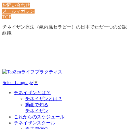
お問い合わせ
メールマガジン
TOP
チネイザン療法（氣内臓セラピー）の日本でただ一つの公認
組織
Select Language
▼
チネイザンとは？
チネイザンとは？
動画で知る
チネイザン
これからのスケジュール
チネイザンスクール
過去開催の