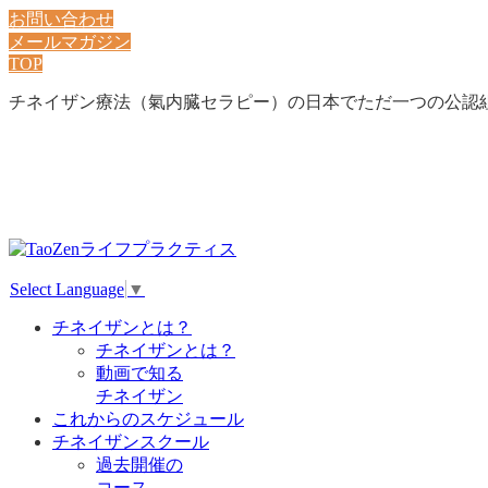
お問い合わせ
メールマガジン
TOP
チネイザン療法（氣内臓セラピー）の日本でただ一つの公認
Select Language
▼
チネイザンとは？
チネイザンとは？
動画で知る
チネイザン
これからのスケジュール
チネイザンスクール
過去開催の
コース