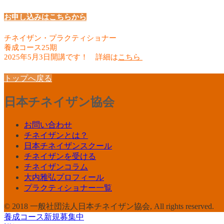
お申し込みはこちらから
チネイザン・プラクティショナー
養成コース25期
2025年5月3日開講です！ 詳細は
こちら
トップへ戻る
日本チネイザン協会
お問い合わせ
チネイザンとは？
日本チネイザンスクール
チネイザンを受ける
チネイザンコラム
大内雅弘プロフィール
プラクティショナー一覧
© 2018 一般社団法人日本チネイザン協会, All rights reserved.
養成コース新規募集中