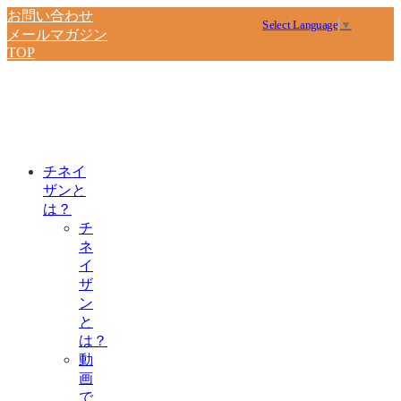
お問い合わせ
Select Language
▼
メールマガジン
TOP
チネイ
ザンと
は？
チ
ネ
イ
ザ
ン
と
は？
動
画
で