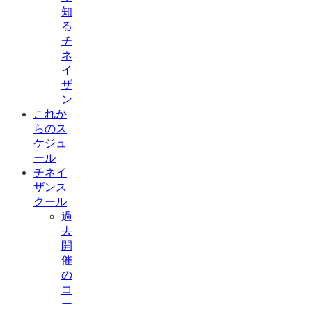
知
る
チ
ネ
イ
ザ
ン
これか
らのス
ケジュ
ール
チネイ
ザンス
クール
過
去
開
催
の
コ
ー