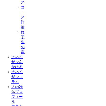
ス
コ
ー
ス
詳
細
修
了
生
の
声
チネイ
ザンを
受ける
チネイ
ザンコ
ラム
大内雅
弘プロ
フィー
ル