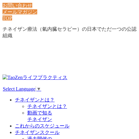
お問い合わせ
メールマガジン
TOP
チネイザン療法（氣内臓セラピー）の日本でただ一つの公認
組織
Select Language
▼
チネイザンとは？
チネイザンとは？
動画で知る
チネイザン
これからのスケジュール
チネイザンスクール
過去開催の