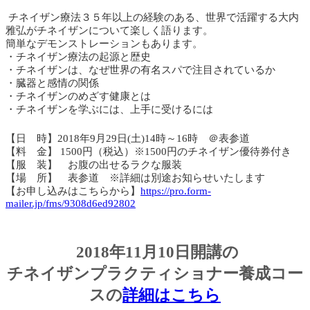
チネイザン療法３５年以上の経験のある、世界で活躍する大内
雅弘がチネイザンについて楽しく語ります。
簡単なデモンストレーションもあります。
・チネイザン療法の起源と歴史
・チネイザンは、なぜ世界の有名スパで注目されているか
・臓器と感情の関係
・チネイザンのめざす健康とは
・チネイザンを学ぶには、上手に受けるには
【日 時】2018年9月29日(土)14時～16時 ＠表参道
【料 金】 1500円（税込）※1500円のチネイザン優待券付き
【服 装】 お腹の出せるラクな服装
【場 所】 表参道 ※詳細は別途お知らせいたします
【お申し込みはこちらから】
https://pro.form-
mailer.jp/fms/9308d6ed92802
2018年11月10日開講の
チネイザンプラクティショナー養成コー
スの
詳細はこちら