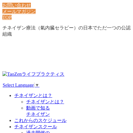
お問い合わせ
メールマガジン
TOP
チネイザン療法（氣内臓セラピー）の日本でただ一つの公認
組織
Select Language
▼
チネイザンとは？
チネイザンとは？
動画で知る
チネイザン
これからのスケジュール
チネイザンスクール
過去開催の