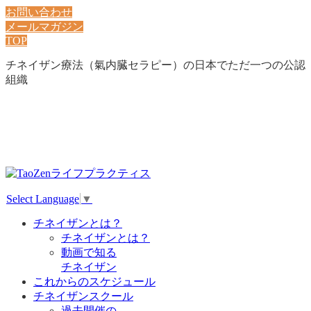
お問い合わせ
メールマガジン
TOP
チネイザン療法（氣内臓セラピー）の日本でただ一つの公認
組織
Select Language
▼
チネイザンとは？
チネイザンとは？
動画で知る
チネイザン
これからのスケジュール
チネイザンスクール
過去開催の