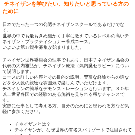
チネイザンを学びたい、知りたいと思っている方の
ために
日本でたった一つの公認チネイザンスクールであるだけでな
く、
世界の中でも最もきめ細かく丁寧に教えているレベルの高いチ
ネイザン・プラクティショナー養成コース。
いよいよ第17期生募集が始まりました。
チネイザン世界委員会の理事でもあり、日本チネイザン協会の
代表の大内雅弘が、チネイザン療法（氣内臓セラピー）につい
て説明します。
コースの詳しい内容とその目的の説明、豊富な経験からの話な
どを少人数の親密な雰囲気で楽しんでいただけます。
チネイザンの簡単なデモンストレーションも行います。３０年
以上世界各国での経験のある施術を見られる稀なチャンスで
す。
実際に仕事として考える方、自分のためにと思われる方など気
軽に参加ください。
チネイザンとは？
チネイザンが、なぜ世界の有名スパリゾートで注目されて