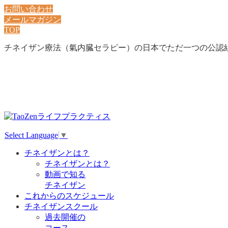
お問い合わせ
メールマガジン
TOP
チネイザン療法（氣内臓セラピー）の日本でただ一つの公認
Select Language
▼
チネイザンとは？
チネイザンとは？
動画で知る
チネイザン
これからのスケジュール
チネイザンスクール
過去開催の
コース