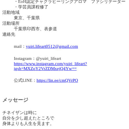
・EoH認定チャクラヒーリングアロマ ファシリテーター
・学芸員課程修了
活動地域
東京、千葉県
活動場所
千葉県印西市、表参道
連絡先
mail：
yuiri.lifeart0512@gmail.com
Instagram：@yuiri_lifeart
https://www.instagram.com/yuiri_lifeart?
igsh=MXZoY2VrZDMxejQ4Yw==
公式LINE：
https://lin.ee/cmQVrPO
メッセージ
チネイザンは時に
自分を少し超えたところで
身体よりも人生を見ます。