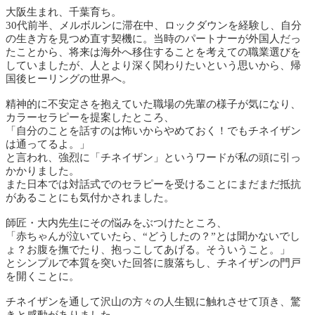
大阪生まれ、千葉育ち。
30代前半、メルボルンに滞在中、ロックダウンを経験し、自分
の生き方を見つめ直す契機に。当時のパートナーが外国人だっ
たことから、将来は海外へ移住することを考えての職業選びを
していましたが、人とより深く関わりたいという思いから、帰
国後ヒーリングの世界へ。
精神的に不安定さを抱えていた職場の先輩の様子が気になり、
カラーセラピーを提案したところ、
「自分のことを話すのは怖いからやめておく！でもチネイザン
は通ってるよ。」
と言われ、強烈に「チネイザン」というワードが私の頭に引っ
かかりました。
また日本では対話式でのセラピーを受けることにまだまだ抵抗
があることにも気付かされました。
師匠・大内先生にその悩みをぶつけたところ、
「赤ちゃんが泣いていたら、“どうしたの？”とは聞かないでし
ょ？お腹を撫でたり、抱っこしてあげる。そういうこと。」
とシンプルで本質を突いた回答に腹落ちし、チネイザンの門戸
を開くことに。
チネイザンを通して沢山の方々の人生観に触れさせて頂き、驚