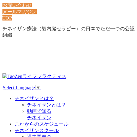
お問い合わせ
メールマガジン
TOP
チネイザン療法（氣内臓セラピー）の日本でただ一つの公認
組織
Select Language
▼
チネイザンとは？
チネイザンとは？
動画で知る
チネイザン
これからのスケジュール
チネイザンスクール
過去開催の