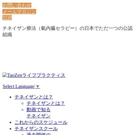
お問い合わせ
メールマガジン
TOP
チネイザン療法（氣内臓セラピー）の日本でただ一つの公認
組織
Select Language
▼
チネイザンとは？
チネイザンとは？
動画で知る
チネイザン
これからのスケジュール
チネイザンスクール
過去開催の