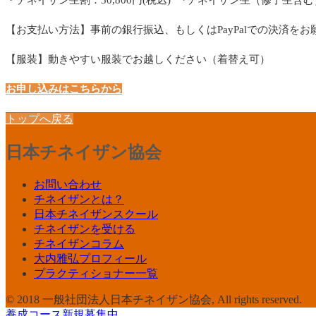
・チネイザン生割：30,800円(税込) *チネイザン生（修了生含
【お支払い方法】事前の銀行振込、もしくはPayPalでの決済を
【服装】動きやすい服装でお越しください（着替え可）
お申し込みはこちらから
トップへ戻る
日本チネイザン協会
お問い合わせ
チネイザンとは？
日本チネイザンスクール
チネイザンを受ける
チネイザンコラム
大内雅弘プロフィール
プラクティショナー一覧
© 2018 一般社団法人日本チネイザン協会, All rights reserved.
養成コース新規募集中