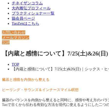
チネイザンコラム
大内雅弘プロフィール
プラクティショナー一覧
協会員ページ
TaoZenはこちら
お問い合わせ
メールマガジン
TOP
【内蔵と感情について】7/25(土)&2
TOP
【内蔵と感情について】7/25(土)&26(日)｜シック
臓器と感情を内側から整える
ヒーリング・サウンズ＆インナースマイル瞑想
臓器のバランスを内側から整えると同時に、感情や考え方のバラ
Taoで古くから伝わる有効な方法を現代に使えるようにした二つ