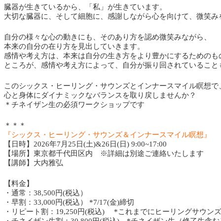
臓器が生きているから、「私」が生きています。
大切な臓器に、そして細胞に、感謝しながら心を向けて、微笑み
自分の様々な心の動きにも、そのあり方を認め微笑みながら、
本来の自分の在り方を見出していきます。
感情や考え方は、本来は自分の生き方をより豊かにするためのも
ところが、感情や考え方によって、自分が振り回されていること
このシックス・ヒーリング・サウンズとインナースマイル瞑想で
心と身体にダイナミックなバランスを取り戻しませんか？
＊チネイザン生の必須ワークショップです
＊＊＊
『シックス・ヒーリング・サウンズ＆インナースマイル瞑想』
【日時】2026年7月25日(土)&26日(日) 9:00~17:00
【場所】東京都千代田区内 ※詳細は別途ご連絡いたします
【講師】大内雅弘
【料金】
・通常：38,500円(税込）
・早割：33,000円(税込） *7/17(金)締切
・リピート割：19,250円(税込) *これまでにヒーリングサウン