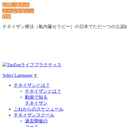
お問い合わせ
メールマガジン
TOP
チネイザン療法（氣内臓セラピー）の日本でただ一つの公認
Select Language
▼
チネイザンとは？
チネイザンとは？
動画で知る
チネイザン
これからのスケジュール
チネイザンスクール
過去開催の
コース