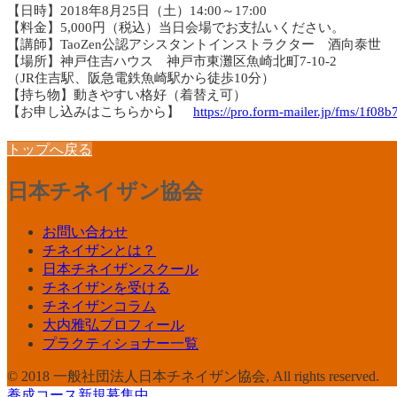
【日時】2018年8月25日（土）14:00～17:00
【料金】5,000円（税込）当日会場でお支払いください。
【講師】TaoZen公認アシスタントインストラクター 酒向泰世
【場所】神戸住吉ハウス 神戸市東灘区魚崎北町7-10-2
（JR住吉駅、阪急電鉄魚崎駅から徒歩10分）
【持ち物】動きやすい格好（着替え可）
【お申し込みはこちらから】
https://pro.form-mailer.jp/fms/1f08
トップへ戻る
日本チネイザン協会
お問い合わせ
チネイザンとは？
日本チネイザンスクール
チネイザンを受ける
チネイザンコラム
大内雅弘プロフィール
プラクティショナー一覧
© 2018 一般社団法人日本チネイザン協会, All rights reserved.
養成コース新規募集中