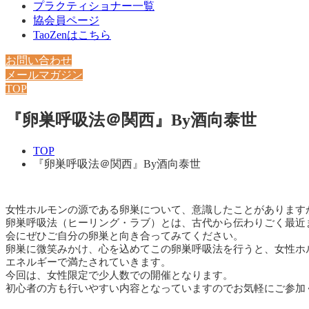
プラクティショナー一覧
協会員ページ
TaoZenはこちら
お問い合わせ
メールマガジン
TOP
『卵巣呼吸法＠関西』By酒向泰世
TOP
『卵巣呼吸法＠関西』By酒向泰世
女性ホルモンの源である卵巣について、意識したことがあります
卵巣呼吸法（ヒーリング・ラブ）とは、古代から伝わりごく最近
会にぜひご自分の卵巣と向き合ってみてください。
卵巣に微笑みかけ、心を込めてこの卵巣呼吸法を行うと、女性ホ
エネルギーで満たされていきます。
今回は、女性限定で少人数での開催となります。
初心者の方も行いやすい内容となっていますのでお気軽にご参加