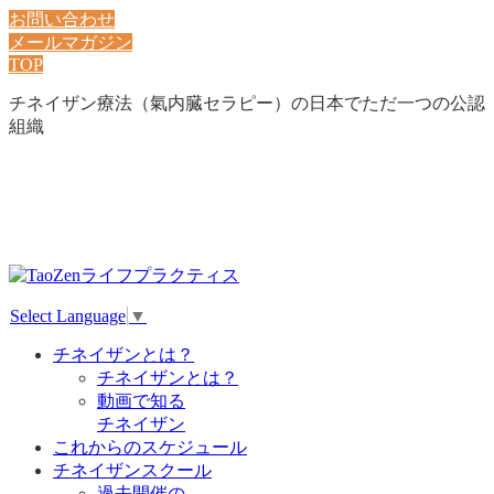
お問い合わせ
メールマガジン
TOP
チネイザン療法（氣内臓セラピー）の日本でただ一つの公認
組織
Select Language
▼
チネイザンとは？
チネイザンとは？
動画で知る
チネイザン
これからのスケジュール
チネイザンスクール
過去開催の