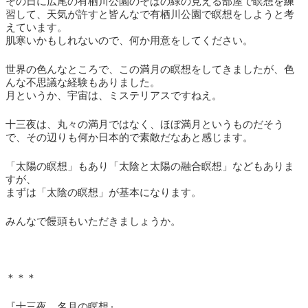
その日に広尾の有栖川公園のそばの緑の見える部屋で瞑想を練
習して、天気が許すと皆んなで有栖川公園で瞑想をしようと考
えています。
肌寒いかもしれないので、何か用意をしてください。
世界の色んなところで、この満月の瞑想をしてきましたが、色
んな不思議な経験もありました。
月というか、宇宙は、ミステリアスですねえ。
十三夜は、丸々の満月ではなく、ほぼ満月というものだそう
で、その辺りも何か日本的で素敵だなあと感じます。
「太陽の瞑想」もあり「太陰と太陽の融合瞑想」などもありま
すが、
まずは「太陰の瞑想」が基本になります。
みんなで饅頭もいただきましょうか。
＊＊＊
『十三夜、名月の瞑想』