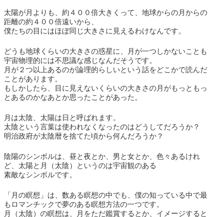
太陽が月よりも、約４００倍大きくって、地球からの月からの
距離の約４００倍遠いから、
僕たちの目にはほぼ同じ大きさに見えるわけなんです。
どうも地球くらいの大きさの惑星に、月が一つしかないことも
宇宙物理的には不思議な感じなんだそうです。
月が２つ以上あるのが論理的らしいという話をどこかで読んだ
ことがあります。
もしかしたら、目に見えないくらいの大きさの月がもっともっ
とあるのかなあとか思ったことがあった。
月は太陰、太陽は日と呼ばれます。
太陰という言葉は使われなくなったのはどうしてだろうか？
明治政府が太陰暦を捨てた頃から何んだろうか？
陰陽のシンボルは、昼と夜とか、男と女とか、色々あるけれ
ど、太陽と月（太陰）というのは宇宙観のある
素敵なシンボルです。
「月の瞑想」は、数ある瞑想の中でも、僕の知っている中で最
もロマンチックで夢のある瞑想方法の一つです。
月（太陰）の瞑想は、月をただ鑑賞するとか、イメージすると