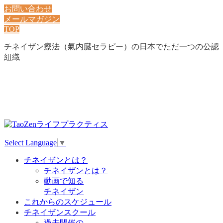
お問い合わせ
メールマガジン
TOP
チネイザン療法（氣内臓セラピー）の日本でただ一つの公認
組織
Select Language
▼
チネイザンとは？
チネイザンとは？
動画で知る
チネイザン
これからのスケジュール
チネイザンスクール
過去開催の