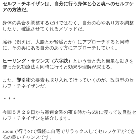
セルフ・チネイザンは、自分に行う身体と心と魂へのセルフケ
アの方法だ。
身体の具合を調整するだけではなく、自分の心やあり方を調整
したり、確認させてくれるメソッドだ。
臓器（例えば、大腸とか腎臓とか）にアプローチすると同時
に、その奥にある自分のあり方にアプローチしていく。
ヒーリング・サウンズ（六字訣
）という音と光と簡単な動きを
使った気功療法も同時に行うと効果や理解が深まる。
また、
導引術
の要素も取り入れて行っていくのが、改良型のセ
ルフ・チネイザンだ。
＊＊＊
今回５月２９日から毎週金曜の夜８時から6週に渡って改良型セ
ルフ・チネイザンを紹介します。
zoomで行うので気軽に自宅でリラックスしてセルフケアができ
るの良いチャンスです。