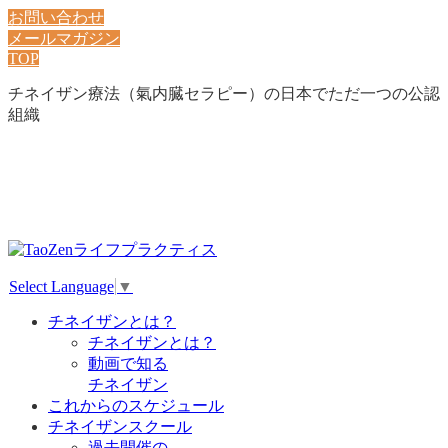
お問い合わせ
メールマガジン
TOP
チネイザン療法（氣内臓セラピー）の日本でただ一つの公認
組織
Select Language
▼
チネイザンとは？
チネイザンとは？
動画で知る
チネイザン
これからのスケジュール
チネイザンスクール
過去開催の