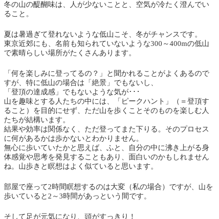
冬の山の醍醐味は、人が少ないことと、空気が冷たく澄んでい
ること。
夏は暑過ぎて登れないような低山こそ、冬がチャンスです。
東京近郊にも、名前も知られていないような300～400mの低山
で素晴らしい場所がたくさんあります。
「何を楽しみに登ってるの？」と聞かれることがよくあるので
すが、特に低山の場合は「絶景」でもないし、
「登頂の達成感」でもないような気が･･･
山を趣味とする人たちの中には、「ピークハント」（＝登頂す
ること）を目的にせず、ただ山を歩くことそのものを楽しむ人
たちが結構います。
結果や効率は関係なく、ただ登ってまた下りる。そのプロセス
に何があるかは歩かないとわかりません。
無心に歩いていたかと思えば、ふと、自分の中に沸き上がる身
体感覚や思考を発見することもあり、面白いのかもしれません
ね。山歩きと瞑想はよく似ていると思います。
部屋で座って2時間瞑想するのは大変（私の場合）ですが、山を
歩いていると2～3時間があっという間です。
そして足が元気になり、頭がすっきり！