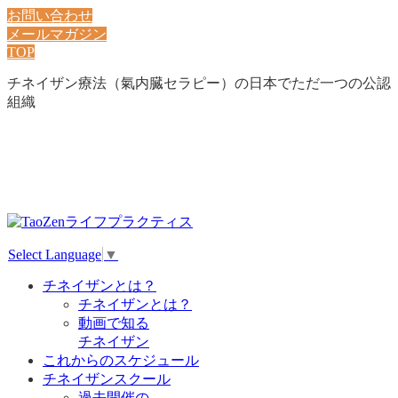
お問い合わせ
メールマガジン
TOP
チネイザン療法（氣内臓セラピー）の日本でただ一つの公認
組織
Select Language
▼
チネイザンとは？
チネイザンとは？
動画で知る
チネイザン
これからのスケジュール
チネイザンスクール
過去開催の