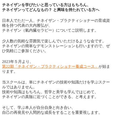
チネイザンを学びたいと思っている方はもちろん、
チネイザンってどんなもの？
と興味を持たれている方へ
日本人でただ一人、チネイザン・プラクティショナーの育成資
格を持つ代表の大内雅弘が、
チネイザン（氣内臓セラピー）についてご説明します。
少人数の気軽な雰囲気で楽しんでいただけるような会です。
チネイザンの簡単なデモンストレーションも行いますので、ぜ
ひ気軽にご参加ください。
2023年５月より、
第22期「チネイザン・プラクティショナー養成コース」
が始ま
ります。
当スクールは、単にチネイザンの技術や知識だけを学ぶスクー
ルではありません。
技術や知識はもちろん、哲学と美学も学んではじめて、
チネイザンの真髄に近づくことができる、と考えます。
そして、学ぶ本人が自分自身と向き合い、
自己の再発見や人間的な成長をすることを重要視します。