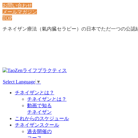
お問い合わせ
メールマガジン
TOP
チネイザン療法（氣内臓セラピー）の日本でただ一つの公認
Select Language
▼
チネイザンとは？
チネイザンとは？
動画で知る
チネイザン
これからのスケジュール
チネイザンスクール
過去開催の
コース