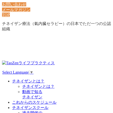
お問い合わせ
メールマガジン
TOP
チネイザン療法（氣内臓セラピー）の日本でただ一つの公認
組織
Select Language
▼
チネイザンとは？
チネイザンとは？
動画で知る
チネイザン
これからのスケジュール
チネイザンスクール
過去開催の