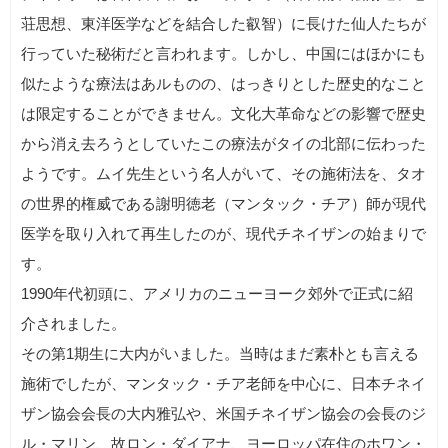
荘思想、東洋医学などを結合した叡智）に長けた仙人たちが
行っていた秘術だと言われます。しかし、中国にはほかにも
似たような療法はあルものの、はっきりとした歴史的なこと
は限定することができません。文化大革命などの影響で歴史
から消え去ろうとしていたこの療法がタイの北部に伝わった
ようです。ムイ先生という名人がいて、その施術法を、タオ
の世界的権威である謝明徳老（マンタック・チア）師が現代
医学を取り入れて再生したのが、現代チネイザンの始まりで
す。
1990年代初頭に、アメリカのニューヨーク郊外で正式に紹
介されました。
その第1期生に大内がいました。当時はまだ素朴とも言える
施術でしたが、マンタック・チア老師を中心に、日本チネイ
ザン協会会長の大内雅弘や、米国チネイザン協会の会長のジ
ル・マリン、故ロン・ダイアナ、ヨーロッパ在住のホワン・