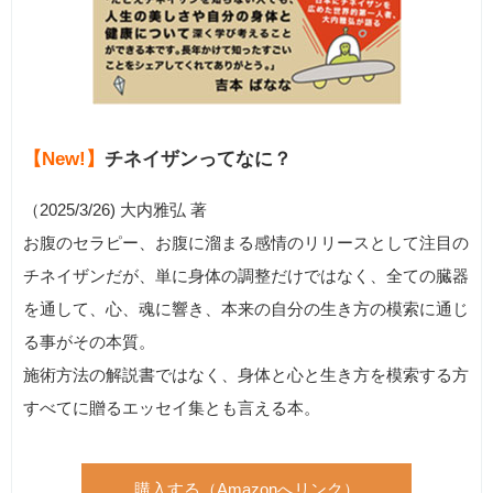
【New!】
チネイザンってなに？
（2025/3/26) 大内雅弘 著
お腹のセラピー、お腹に溜まる感情のリリースとして注目の
チネイザンだが、単に身体の調整だけではなく、全ての臓器
を通して、心、魂に響き、本来の自分の生き方の模索に通じ
る事がその本質。
施術方法の解説書ではなく、身体と心と生き方を模索する方
すべてに贈るエッセイ集とも言える本。
購入する（Amazonへリンク）